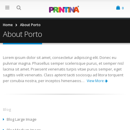
0
Home
About Porto
About Porto
Lorem ipsum dolor sit amet, consectetur adipiscing elit. Donec eu
pulvinar magna. Phasellus semper scelerisque purus, et semper nisl
lacinia sit amet. Praesent venenatis turpis vitae purus semper, eget
sagittis velit venenatis. Class aptent taciti sociosqu ad litora torquent
per conubia nostra, per inceptos himenaeos…
View More
Blog
Blog Large Image