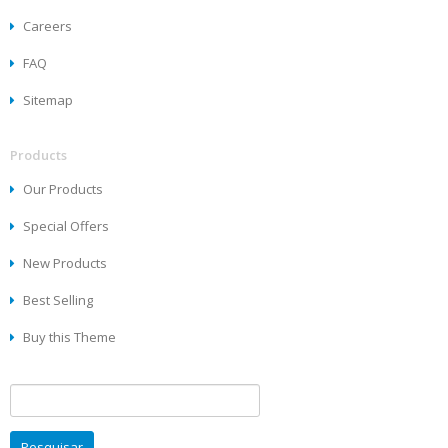
Careers
FAQ
Sitemap
Products
Our Products
Special Offers
New Products
Best Selling
Buy this Theme
Pesquisar
por: