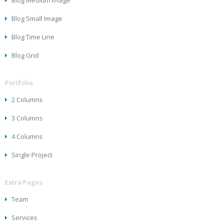
Blog Medium Image
Blog Small Image
Blog Time Line
Blog Grid
Portfolio
2 Columns
3 Columns
4 Columns
Single Project
Extra Pages
Team
Services