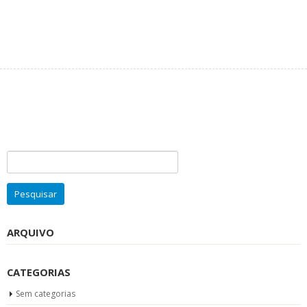
352
Cup of Coffee
178
High Score
Pesquisar
por:
ARQUIVO
CATEGORIAS
Sem categorias