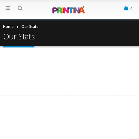
0
Home
Our Stats
Our Stats
18000
+
Happy Clients
15
Years in Business