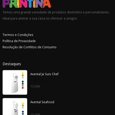
Temos uma grande variedade de produtos divertidos e personalizáveis.
Ideal para animar a sua casa ou oferecer a amigos.
Termos e Condições
Política de Privacidade
Resolução de Conflitos de Consumo
Destaques
Avental Je Suis Chef
0
15.00
€
out
of
5
Avental Seafood
0
15.00
€