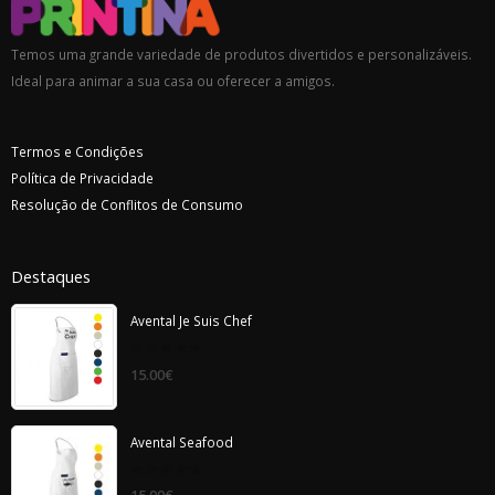
Temos uma grande variedade de produtos divertidos e personalizáveis.
Ideal para animar a sua casa ou oferecer a amigos.
Termos e Condições
Política de Privacidade
Resolução de Conflitos de Consumo
Destaques
Avental Je Suis Chef
0
15.00
€
out
of
5
Avental Seafood
0