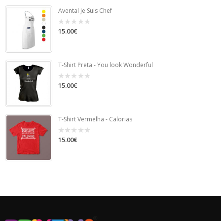
Avental Je Suis Chef
15.00
€
0
out
of
5
T-Shirt Preta - You look Wonderful
15.00
€
0
out
of
5
T-Shirt Vermelha - Calorias
15.00
€
0
out
of
5