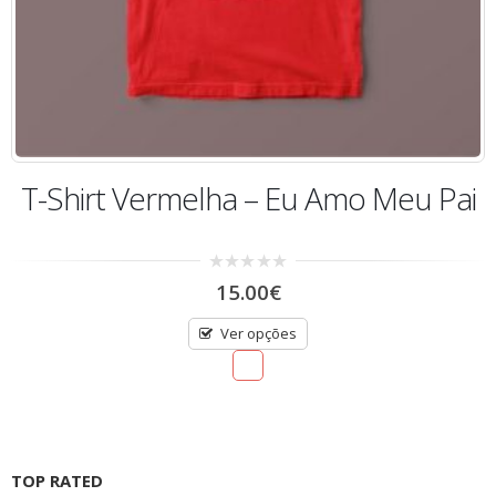
T-Shirt Vermelha – Eu Amo Meu Pai
0
15.00
€
out
of
5
Ver opções
TOP RATED