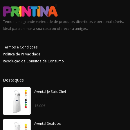
Temos uma grande variedade de produtos divertidos e personalizáveis.
Ideal para animar a sua casa ou oferecer a amigos.
Termos e Condições
Política de Privacidade
Resolução de Conflitos de Consumo
Destaques
Avental Je Suis Chef
0
15.00
€
out
of
5
Avental Seafood