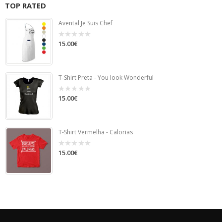
TOP RATED
Avental Je Suis Chef
15.00
€
0
out
of
5
T-Shirt Preta - You look Wonderful
15.00
€
0
out
of
5
T-Shirt Vermelha - Calorias
15.00
€
0
out
of
5