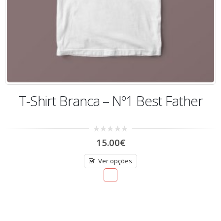
T-Shirt Preta – Best Friends Forever
0
15.00
€
out
of
5
Ver opções