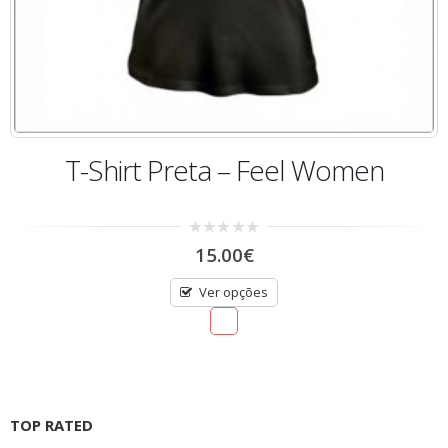
T-Shirt Preta – Feel Women
0
15.00
€
out
of
5
Ver opções
TOP RATED