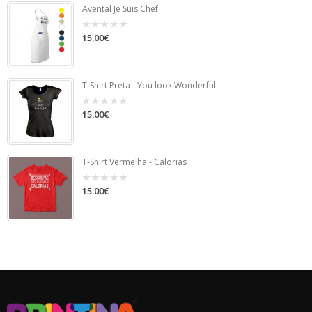
Avental Je Suis Chef
15.00
€
0
out
of
5
T-Shirt Preta - You look Wonderful
15.00
€
0
out
of
5
T-Shirt Vermelha - Calorias
15.00
€
0
out
of
5