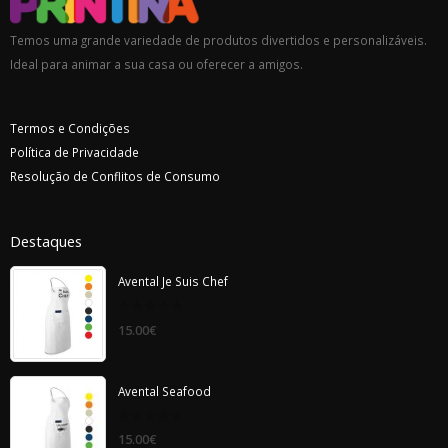
Temos uma grande variedade de produtos divertidos e personalizáveis.
Ideal para animar a sua casa ou oferecer a amigos.
Termos e Condições
Política de Privacidade
Resolução de Conflitos de Consumo
Destaques
Avental Je Suis Chef
0
15.00
€
out
of
5
Avental Seafood
0
15.00
€
out