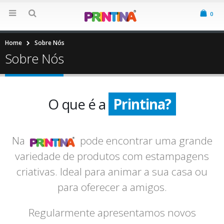
0
Home
Sobre Nós
Sobre Nós
O que é a
Printina?
Printina?
Na
pode encontrar uma grande
variedade de produtos com estampagens
criativas. Ideal para animar a sua casa ou
para oferecer a amigos.
Regularmente apresentamos novos