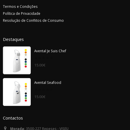
Termos e Condições
Política de Privacidade
Resolução de Conflitos de Consumo
Destaques
Avental Je Suis Chef
0
15.00
€
out
of
5
Avental Seafood
0
15.00
€
out
of
5
Contactos
Morada:
3500-227 Repeses - VISEU