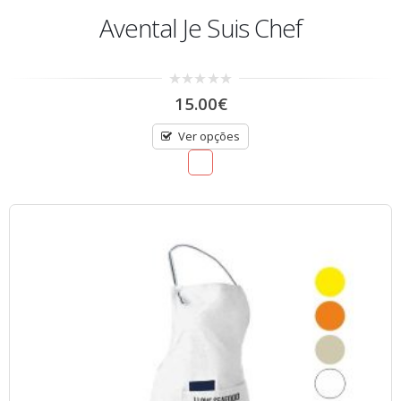
Avental Je Suis Chef
0
15.00
€
out
of
5
Ver opções