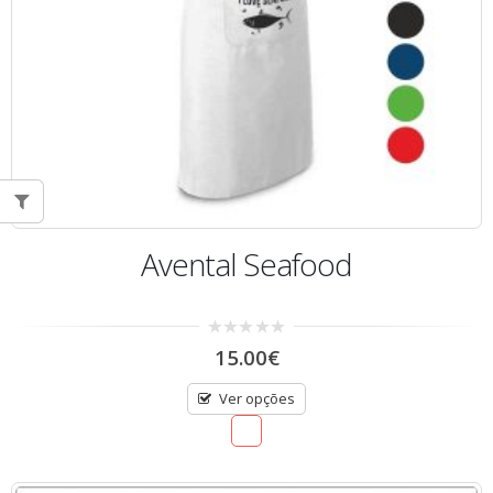
Avental Seafood
0
15.00
€
out
of
5
Ver opções