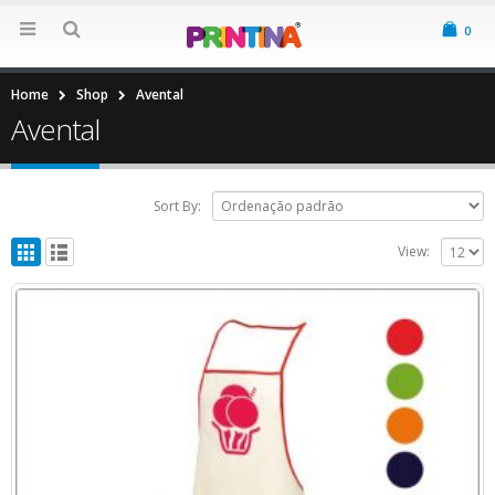
0
Home
Shop
Avental
Avental
Sort By:
View: