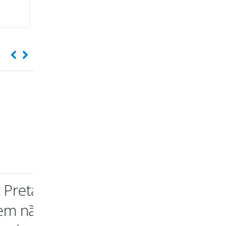
ta –
Caneca “Para
T-Shirt Bran
não
Uso exlusivo do
You make 