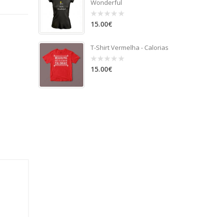
Wonderful
15.00
€
0
out
of
5
T-Shirt Vermelha - Calorias
15.00
€
0
out
of
5