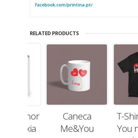
facebook.com/printina.pt/
RELATED PRODUCTS
Melhor
Caneca
T-Shirt Pr
aláxia
Me&You
You mak