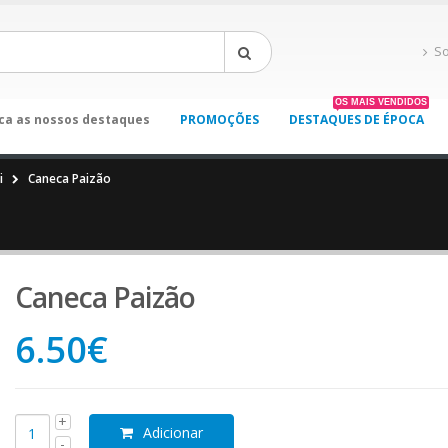
S
OS MAIS VENDIDOS
ca as nossos destaques
PROMOÇÕES
DESTAQUES DE ÉPOCA
i
Caneca Paizão
Caneca Paizão
6.50
€
Adicionar