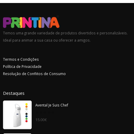
Temos uma grande variedade de produtos divertidos e personalizáveis.
Ideal para animar a sua casa ou oferecer a amigos.
Termos e Condições
Política de Privacidade
Resolução de Conflitos de Consumo
Destaques
Avental Je Suis Chef
0
15.00
€
out
of
5