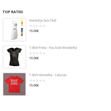
TOP RATED
Avental Je Suis Chef
15.00
€
0
out
of
5
T-Shirt Preta - You look Wonderful
15.00
€
0
out
of
5
T-Shirt Vermelha - Calorias
15.00
€
0
out
of
5