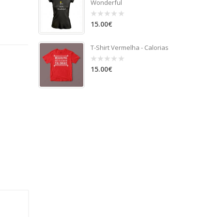
Wonderful
15.00
€
0
out
of
5
T-Shirt Vermelha - Calorias
15.00
€
0
out
of
5