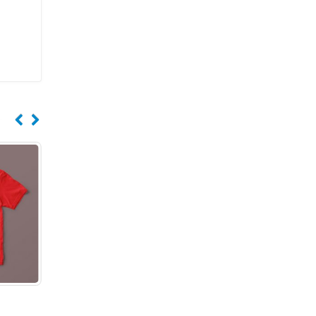
Caneca
T-Shirt