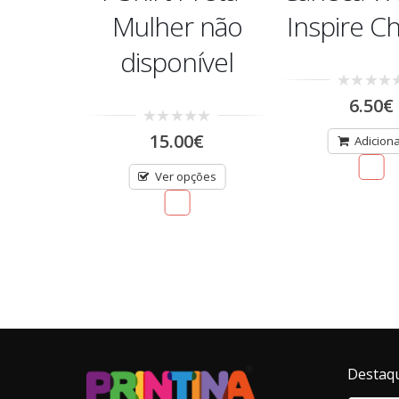
e
Mulher não
Inspire C
disponível
0
€
6.50
€
out
of
0
5
15.00
€
onar
Adicion
out
of
5
Ver opções
Destaq