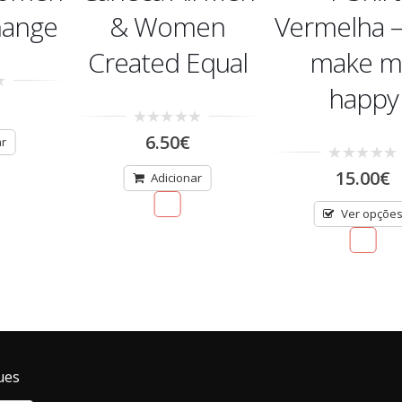
hange
& Women
Vermelha –
Created Equal
make m
happy
0
6.50
€
ar
out
of
0
5
15.00
€
Adicionar
out
of
5
Ver opçõe
ues