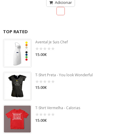
TOP RATED
Avental Je Suis Chef
15.00
€
0
out
of
5
T-Shirt Preta - You look Wonderful
15.00
€
0
out
of
5
T-Shirt Vermelha - Calorias
15.00
€
0
out
of
5